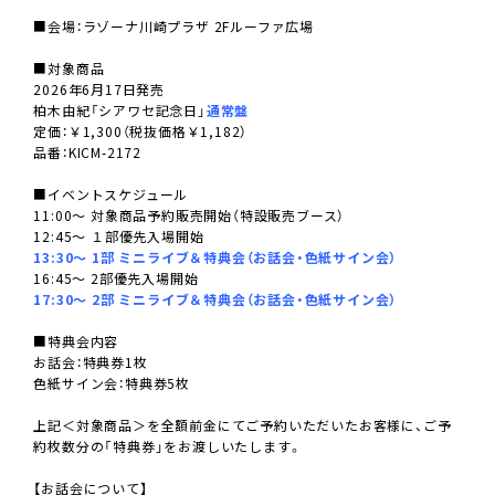
■会場：ラゾーナ川崎プラザ 2Fルーファ広場
■対象商品
2026年6月17日発売
柏木由紀「シアワセ記念日」
通常盤
定価：￥1,300（税抜価格￥1,182）
品番：KICM-2172
■イベントスケジュール
11:00～ 対象商品予約販売開始（特設販売ブース）
12:45～ １部優先入場開始
13:30～ 1部 ミニライブ＆特典会（お話会・色紙サイン会）
16:45～ 2部優先入場開始
17:30～ 2部 ミニライブ＆特典会（お話会・色紙サイン会）
■特典会内容
お話会：特典券1枚
色紙サイン会：特典券5枚
上記＜対象商品＞を全額前金にてご予約いただいたお客様に、ご予
約枚数分の「特典券」をお渡しいたします。
【お話会について】