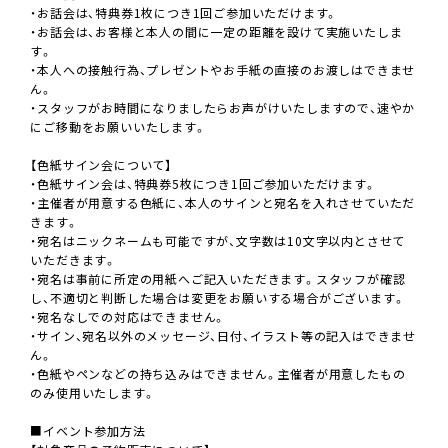
・お話会は、特典券1枚につき1回ご参加いただけます。
・お話会は、お客様と本人の間に一定の距離を設けて実施いたしま
す。
・本人への接触行為、プレゼントやお手紙の直接のお渡しはできませ
ん。
・スタッフがお時間になりましたらお声がけいたしますので、速やか
にご移動をお願いいたします。
【色紙サイン会について】
・色紙サイン会は、特典券5枚につき1回ご参加いただけます。
・主催者が用意する色紙に、本人のサインと宛名を入れさせていただ
きます。
・宛名はニックネームも可能ですが、文字数は10文字以内とさせて
いただきます。
・宛名は事前に所定の用紙へご記入いただきます。スタッフが確認
し、不適切と判断した場合は変更をお願いする場合がございます。
・宛名なしでの対応はできません。
・サイン、宛名以外のメッセージ、日付、イラスト等の記入はできませ
ん。
・色紙やペンなどの持ち込みはできません。主催者が用意したもの
のみ使用いたします。
■イベント参加方法