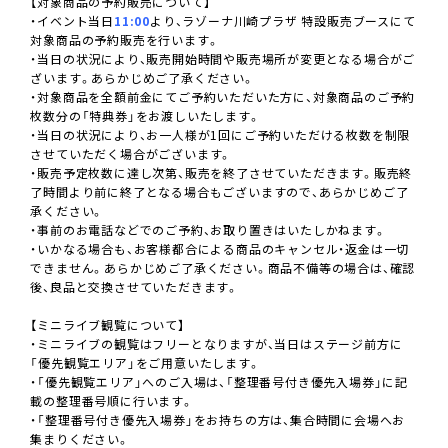
【対象商品の予約販売について】
・イベント当日
11:00
より、ラゾーナ川崎プラザ 特設販売ブースにて
対象商品の予約販売を行います。
・当日の状況により、販売開始時間や販売場所が変更となる場合がご
ざいます。あらかじめご了承ください。
・対象商品を全額前金にてご予約いただいた方に、対象商品のご予約
枚数分の「特典券」をお渡しいたします。
・当日の状況により、お一人様が1回にご予約いただける枚数を制限
させていただく場合がございます。
・販売予定枚数に達し次第、販売を終了させていただきます。販売終
了時間より前に終了となる場合もございますので、あらかじめご了
承ください。
・事前のお電話などでのご予約、お取り置きはいたしかねます。
・いかなる場合も、お客様都合による商品のキャンセル・返金は一切
できません。あらかじめご了承ください。商品不備等の場合は、確認
後、良品と交換させていただきます。
【ミニライブ観覧について】
・ミニライブの観覧はフリーとなりますが、当日はステージ前方に
「優先観覧エリア」をご用意いたします。
・「優先観覧エリア」へのご入場は、「整理番号付き優先入場券」に記
載の整理番号順に行います。
・「整理番号付き優先入場券」をお持ちの方は、集合時間に会場へお
集まりください。