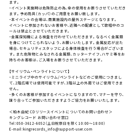
ます。
・イベント実施時は危険防止の為、傘の使用をお断りさせていただき
ます。予め雨具（カッパ）のご用意をお願い致します。
・本イベントの会場は、商業施設内の屋外ステージとなります。
イベントに参加されないお客様や、近隣への配慮として歌唱中のコ
ールは禁止とさせていただきます。
・金属探知機による検査を行わせていただきます。なるべく金属類
を身につけてこられないよう、お願いいたします。金属反応が出た
場合、セキュリティスタッフによる身体検査を行う場合がございま
す。また危険物とみなされる金属類、カッターナイフ、ハサミ等をお
持ちのお客様は、ご入場をお断りさせていただきます。
【サイリウム・ペンライトについて】
・ミニライブ中のサイリウム/ペンライトなどのご使用につきまし
て、2階広場では使用可能ですが、3階以上の外周ではご使用できま
せん。
・多くのお客様が参加するイベントになりますので、マナーを守り、
譲り合ってご参加いただきますようご協力をお願いいたします。
＜柏木由紀 CDリリースイベントについてのお問い合わせ＞
キングレコード お問い合わせ窓口
Tel：050-3612-6052（土日祝祭日を除く10:00〜18:00）
E-mail：kingrecords_info@support-user.com