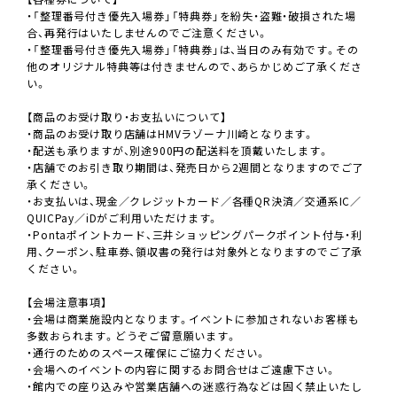
・「整理番号付き優先入場券」「特典券」を紛失・盗難・破損された場
合、再発行はいたしませんのでご注意ください。
・「整理番号付き優先入場券」「特典券」は、当日のみ有効です。その
他のオリジナル特典等は付きませんので、あらかじめご了承くださ
い。
【商品のお受け取り・お支払いについて】
・商品のお受け取り店舗はHMVラゾーナ川崎となります。
・配送も承りますが、別途900円の配送料を頂戴いたします。
・店舗でのお引き取り期間は、発売日から2週間となりますのでご了
承ください。
・お支払いは、現金／クレジットカード／各種QR決済／交通系IC／
QUICPay／iDがご利用いただけます。
・Pontaポイントカード、三井ショッピングパークポイント付与・利
用、クーポン、駐車券、領収書の発行は対象外となりますのでご了承
ください。
【会場注意事項】
・会場は商業施設内となります。イベントに参加されないお客様も
多数おられます。どうぞご留意願います。
・通行のためのスペース確保にご協力ください。
・会場へのイベントの内容に関するお問合せはご遠慮下さい。
・館内での座り込みや営業店舗への迷惑行為などは固く禁止いたし