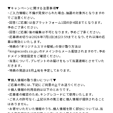
▼キャンペーンに関する注意事項▼
・ご入力情報に不備が見受けられた場合、抽選の対象外となりますの
でご注意ください。
・回答（ご応募）は各プラットフォーム1回の計4回までとなります。
予めご了承ください。
・回答（ご応募）後の編集は不可となります。予めご了承ください。
・応募締め切りは2026年7月1日(水)23:59までとなり、それ以降の応
募は無効といたします。
・特典の『オリジナルスマホ壁紙』の受け取り方法は
「kingrecords.co.jp」のドメインからメール配信されますので、予め
ドメイン受信設定をご確認ください。
・当落について、プレゼントのお届けをもって当選連絡とさせていた
だきます。
・特典の発送は8月上旬を予定しております。
▼個人情報の取り扱いについて▼
ご応募の際には、下記にご同意の上でお送りください。
※個人情報の利用目的は以下のとおりです。
・応募者の確認のため、キングレコードにて使用いたします。
・ご本人の許可なく、上記以外の第三者に個人情報が提供されること
はありません。
・お寄せいただいた情報のうち、個人情報を除く部分については、当