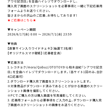
アワセ記念日』を全曲ハイレゾでダウンロードし、
購入完了画面のスクリーンショットを必要事項と一緒に下記応募用
フォームよりお送りください。
皆さまからの沢山のご応募、お待ちしております！
★ご応募はこちら★
▼キャンペーン期間
2026/6/17(水) 0:00 ～ 2026/7/1(水) 23:59
▼特典
【直筆サイン入りワイドチェキ】（抽選で3名様）
【オリジナルスマホ壁紙】（応募者全員）
▼応募方法
1.レコチョク/mora/Qobuz/OTOTOYから柏木由紀『シアワセ記念
日』を全曲ハイレゾでダウンロードします。（各サイト1回のみ、合計
4口応募可）
2.ダウンロード購入完了画面をスクリーンショットします。
※対象商品がダウンロード済みであることが分かる画面のスクリー
ンショット画像を撮影してください。
※PCでご購入の方は購入画面を写真撮影してください。
3. 応募用フォームから必要事項をご入力の上、ダウンロード購入完
了画面のスクリーンショットの画像をお送りください。