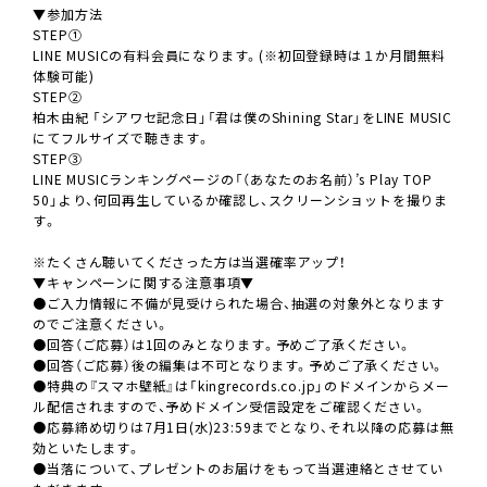
▼参加方法
STEP①
LINE MUSICの有料会員になります。(※初回登録時は１か月間無料
体験可能)
STEP②
柏木由紀 「シアワセ記念日」「君は僕のShining Star」をLINE MUSIC
にてフルサイズで聴きます。
STEP③
LINE MUSICランキングページの「（あなたのお名前）’s Play TOP
50」より、何回再生しているか確認し、スクリーンショットを撮りま
す。
※たくさん聴いてくださった方は当選確率アップ！
▼キャンペーンに関する注意事項▼
●ご入力情報に不備が見受けられた場合、抽選の対象外となります
のでご注意ください。
●回答（ご応募）は1回のみとなります。予めご了承ください。
●回答（ご応募）後の編集は不可となります。予めご了承ください。
●特典の『スマホ壁紙』は「kingrecords.co.jp」のドメインからメー
ル配信されますので、予めドメイン受信設定をご確認ください。
●応募締め切りは7月1日(水)23:59までとなり、それ以降の応募は無
効といたします。
●当落について、プレゼントのお届けをもって当選連絡とさせてい