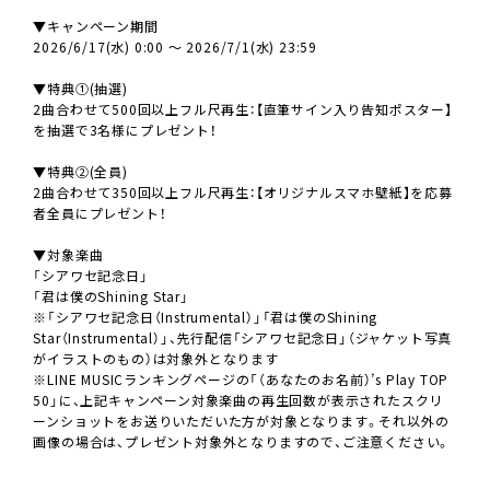
▼キャンペーン期間
2026/6/17(水) 0:00 ～ 2026/7/1(水) 23:59
▼特典①(抽選)
2曲合わせて500回以上フル尺再生：【直筆サイン入り告知ポスター】
を抽選で3名様にプレゼント！
▼特典②(全員)
2曲合わせて350回以上フル尺再生：【オリジナルスマホ壁紙】を応募
者全員にプレゼント！
▼対象楽曲
「シアワセ記念日」
「君は僕のShining Star」
※「シアワセ記念日（Instrumental）」「君は僕のShining
Star（Instrumental）」、先行配信「シアワセ記念日」（ジャケット写真
がイラストのもの）は対象外となります
※LINE MUSICランキングページの「（あなたのお名前）’s Play TOP
50」に、上記キャンペーン対象楽曲の再生回数が表示されたスクリ
ーンショットをお送りいただいた方が対象となります。それ以外の
画像の場合は、プレゼント対象外となりますので、ご注意ください。