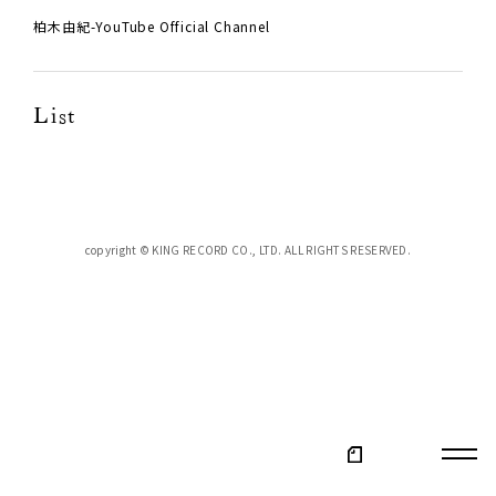
柏木由紀-YouTube Official Channel
List
copyright © KING RECORD CO., LTD. ALL RIGHTS RESERVED.