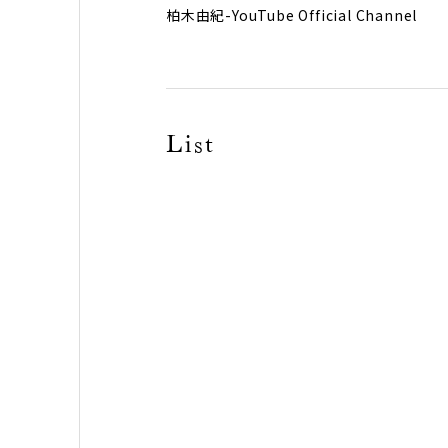
柏木由紀-YouTube Official Channel
List