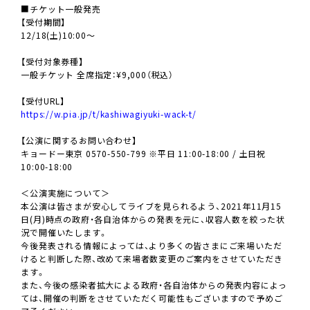
■チケット一般発売
【受付期間】
12/18(土)10:00〜
【受付対象券種】
一般チケット 全席指定：¥9,000（税込）
【受付URL】
https://w.pia.jp/t/kashiwagiyuki-wack-t/
【公演に関するお問い合わせ】
キョードー東京 0570-550-799 ※平日 11:00-18:00 / 土日祝
10:00-18:00
＜公演実施について＞
本公演は皆さまが安心してライブを見られるよう、2021年11月15
日(月)時点の政府・各自治体からの発表を元に、収容人数を絞った状
況で開催いたします。
今後発表される情報によっては、より多くの皆さまにご来場いただ
けると判断した際、改めて来場者数変更のご案内をさせていただき
ます。
また、今後の感染者拡大による政府・各自治体からの発表内容によっ
ては、開催の判断をさせていただく可能性もございますので予めご