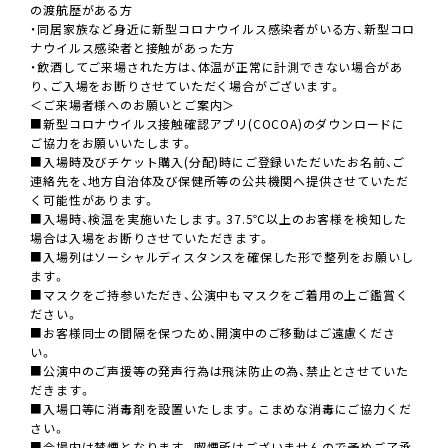
の渡航歴がある方
・同居家族など身近に新型コロナウイルス感染者がいる方、新型コロ
ナウイルス感染者と接触があった方
・飲酒してご来場された方は、体温が正常に計測できない場合があ
り、ご入場をお断りさせていただく場合がございます。
＜ご来場者様へのお願いとご案内＞
■新型コロナウイルス接触確認アプリ(COCOA)のダウンロードに
ご協力をお願いいたします。
■入場時及びチケット購入(分配)時にご登録いただいたお名前、ご
連絡先を、地方自治体及び保健所等の公共機関へ提供させていただ
く可能性があります。
■入場時、検温を実施いたします。37.5℃以上のお客様を検知した
場合は入場をお断りさせていただきます。
■入場列はソーシャルディスタンスを確保した形で整列をお願いし
ます。
■マスクをご持参いただき、公演中もマスクをご着用の上ご鑑賞く
ださい。
■お客様同士の間隔を保つため、開演中のご移動はご遠慮くださ
い。
■公演中のご声援等の発声行為は飛沫防止の為、禁止とさせていた
だきます。
■入場口等に消毒剤を設置いたします。こまめな消毒にご協力くだ
さい。
■会場内は禁煙となります。喫煙所はございませんので予めご了承