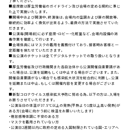
了承ください。
■座席数は厚生労働省のガイドライン及び会場の定める規約に準じ
た上で実施いたします。
■開場中および開演中、終演後は、会場内の空調および扉の開放等、
継続的に効率よく換気が出来るよう、最良の方法で実施させていた
だきます。
■公演毎(開場前)に必ず座席・ロビー・化粧室など、会場内設備の消
毒作業を徹底して行います。
■会場係員にはマスクの着用を義務付けており、接客時お客様と一
定距離を保たせていただきます。
■当公演のチケットは全てデジタルチケットでの取り扱いとなりま
す。
■厚生労働省及び行政機関また各自治体から公演開催自粛要請があ
った場合は、公演を延期もしくは中止する場合がございます。また、
開催自粛要請がない場合でも感染拡大状況を総合的に判断し、公演
を延期または中止、もしくは開催内容を変更する場合がございま
す。
■新型コロナウイルス感染拡大予防に努める為、以下の方は、入場を
お断りさせていただきます。
・公演当日の体温が37.5℃以上の発熱(平熱より1度以上高い発熱)が
ある方(会場に向かう前に検温をお願いいたします)
・倦怠感等体調に不安のある方
・マスクを着用されていない方
・公演日2週間以内に政府の定める入国制限されている国・エリアへ