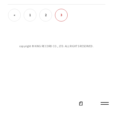
«
1
2
3
copyright © KING RECORD CO., LTD. ALL RIGHTS RESERVED.